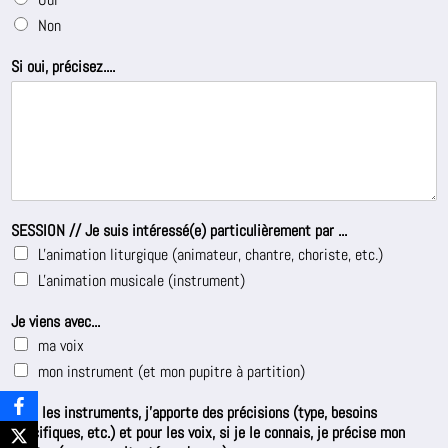
Non
Si oui, précisez....
d
SESSION // Je suis intéressé(e) particulièrement par ...
e
L'animation liturgique (animateur, chantre, choriste, etc.)
s
(
L'animation musicale (instrument)
n
o
Je viens avec...
m
ma voix
,
mon instrument (et mon pupitre à partition)
S
i
Pour les instruments, j'apporte des précisions (type, besoins
spécifiques, etc.) et pour les voix, si je le connais, je précise mon