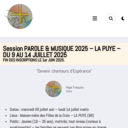
Filles de la Croix
Jeunes & Vocations
Session PAROLE & MUSIQUE 2025 – LA PUYE –
DU 9 AU 14 JUILLET 2025
FIN DES INSCRIPTIONS LE 1er JUIN 2025.
"Devenir chanteurs d'Espérance"
Pape François
2024
Dates : mercredi 09 juillet soir – lundi 14 juillet matin
Lieux : Maison-mère des Filles de la Croix – LA PUYE (86)
Public : Jeunes (18 – 35 ans), motivés, tout niveau (curieux à
expérimentés) – les familles ne peuvent pas être prises en charge