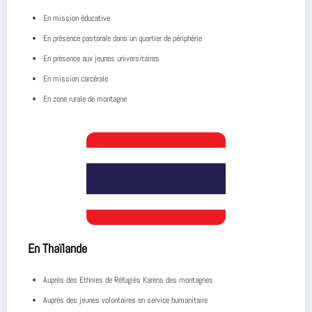
En mission éducative
En présence pastorale dans un quartier de périphérie
En présence aux jeunes universitaires
En mission carcérale
En zone rurale de montagne
En Thaïlande
Auprès des Ethnies de Réfugiés Karens des montagnes
Auprès des jeunes volontaires en service humanitaire