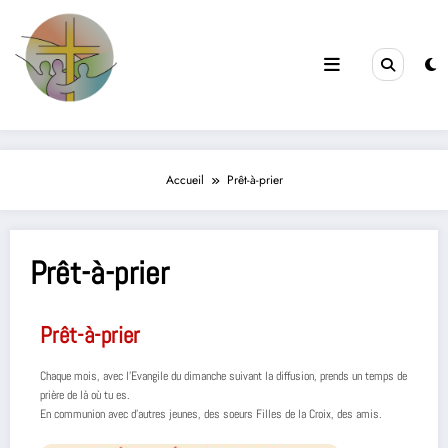
Filles de la Croix
Jeunes & Vocations
Accueil
Prêt-à-prier
Prêt-à-prier
Prêt-à-prier
Chaque mois, avec l’Evangile du dimanche suivant la diffusion, prends un temps de
prière de là où tu es.
En communion avec d’autres jeunes, des soeurs Filles de la Croix, des amis.