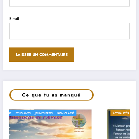
E-mail
Ce que tu as manqué
ACTUALITÉS
EN EGLISE
ETUDIANTS
JEUNES PROS
NON CLASSÉ