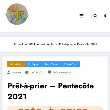
Filles de la Croix
Jeunes & Vocations
Accueil
2021
mai
19
Prêt-à-prier – Pentecôte 2021
Actualités
En Eglise
Non Classé
Pret-A-Prier
Vincent
19/05/2021
0 Commentaires
Prêt-à-prier – Pentecôte
2021