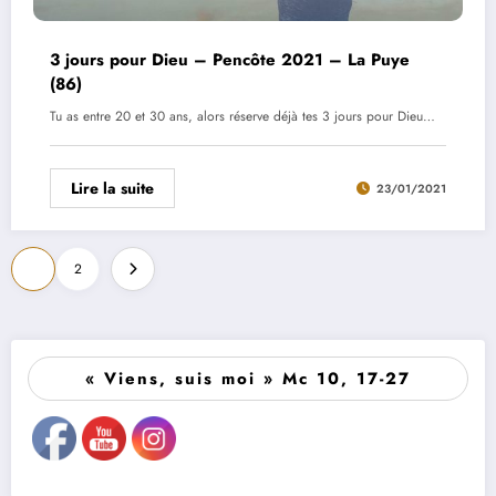
3 jours pour Dieu – Pencôte 2021 – La Puye
(86)
Tu as entre 20 et 30 ans, alors réserve déjà tes 3 jours pour Dieu…
Lire la suite
23/01/2021
Pagination
1
2
des
publications
« Viens, suis moi » Mc 10, 17-27