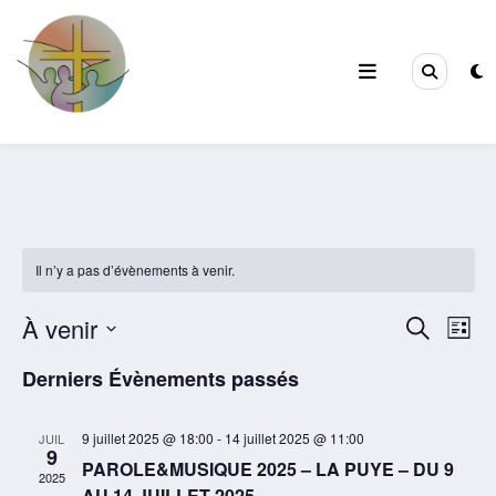
Aller
au
contenu
Filles de la Croix
Jeunes & Vocations
Il n’y a pas d’évènements à venir.
À venir
Recherc
Navi
Recherche
Liste
de
Sélectionnez
et
Derniers Évènements passés
une
vues
navigati
date.
Évè
de
9 juillet 2025 @ 18:00
-
14 juillet 2025 @ 11:00
JUIL
9
PAROLE&MUSIQUE 2025 – LA PUYE – DU 9
vues
2025
AU 14 JUILLET 2025