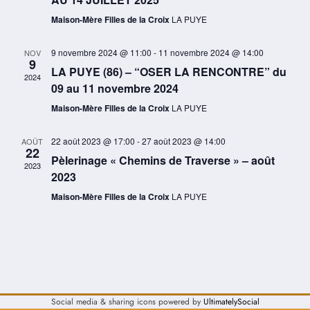
Évèneme
Maison-Mère Filles de la Croix
LA PUYE
9 novembre 2024 @ 11:00
-
11 novembre 2024 @ 14:00
NOV
9
LA PUYE (86) – “OSER LA RENCONTRE” du
2024
09 au 11 novembre 2024
Maison-Mère Filles de la Croix
LA PUYE
22 août 2023 @ 17:00
-
27 août 2023 @ 14:00
AOÛT
22
Pèlerinage « Chemins de Traverse » – août
2023
2023
Maison-Mère Filles de la Croix
LA PUYE
Social media & sharing icons powered by
UltimatelySocial