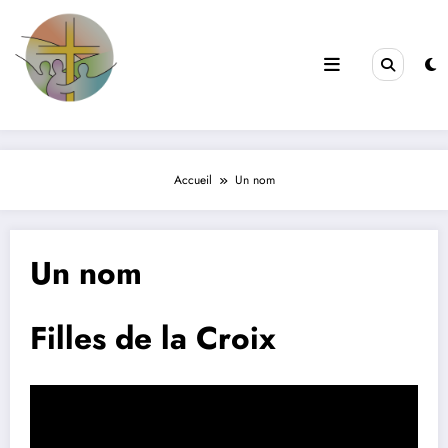
Aller
au
contenu
Filles de la Croix
Jeunes & Vocations
Accueil
Un nom
Un nom
Filles de la Croix