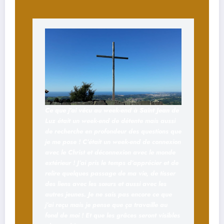
Ce que j’ai vécu au week-end à Saint Jean de
Luz était un week-end de détente mais aussi
de recherche en profondeur des questions que
je me pose ! C’était un week-end de connexion
avec le Christ et déconnexion avec le monde
extérieur ! J’ai pris le temps d’apprécier et de
relire quelques passage de ma vie, de tisser
des liens avec les sœurs et aussi avec les
autres jeunes.
Je ne sais pas encore ce que
j’ai reçu mais je pense que ça travaille au
fond de moi ! Et que les grâces seront visibles