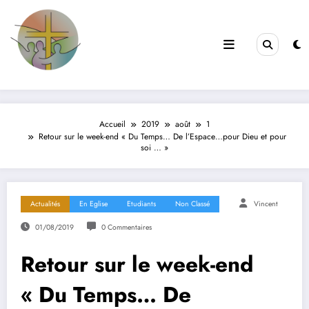
Aller
au
contenu
Filles de la Croix
Jeunes & Vocations
Accueil
2019
août
1
Retour sur le week-end « Du Temps… De l’Espace…pour Dieu et pour
soi … »
Actualités
En Eglise
Etudiants
Non Classé
Vincent
01/08/2019
0 Commentaires
Retour sur le week-end
« Du Temps… De