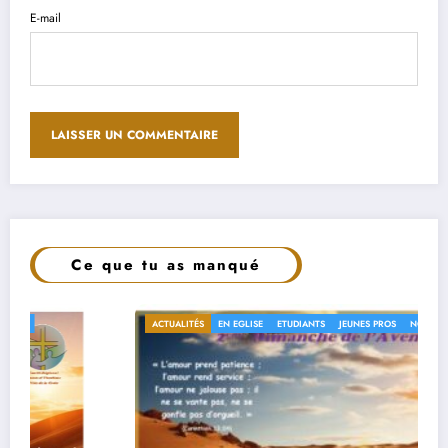
E-mail
Ce que tu as manqué
ACTUALITÉS
EN EGLISE
ETUDIANTS
JEUNES PROS
NON CLASSÉ