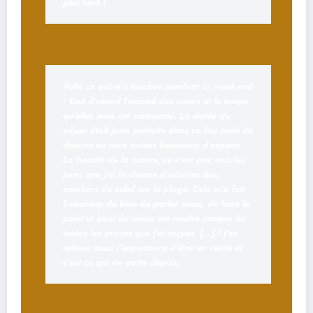
plus tard !
Voilà ce qui m’a touchée pendant ce week-end
: Tout d’abord l’accueil des sœurs et le temps
qu’elles nous ont consacrés. La durée du
séjour était juste parfaite dans ce lieu plein de
charme où nous avions beaucoup d’espace.
La beauté de la nature, ce n’est pas tous les
jours que j’ai la chance d’admirer des
couchers de soleil sur la plage. Cela m’a fait
beaucoup de bien de parler aussi, de faire le
point et ainsi de mieux me rendre compte de
toutes les grâces que j’ai reçues. […] ! J’en
retiens aussi l’importance d’être en vérité et
c’est ce qui me porte depuis.