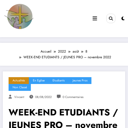
Filles de la Croix
Jeunes & Vocations
Accueil
2022
août
8
WEEK-END ETUDIANTS / JEUNES PRO – novembre 2022
Actualités
En Eglise
Etudiants
Jeunes Pros
Non Classé
Vincent
08/08/2022
0 Commentaires
WEEK-END ETUDIANTS /
JEUNES PRO – novembre