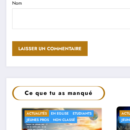
Nom
Ce que tu as manqué
NTS
ACTUALITÉS
EN EGLISE
ETUDIANTS
JEUNES PROS
NON CLASSÉ