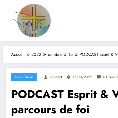
Filles de la Croix
Jeunes & Vocations
Accueil
2022
octobre
15
PODCAST Esprit & Vie
Non Classé
Vincent
15/10/2022
0 Commen
PODCAST Esprit & Vi
parcours de foi