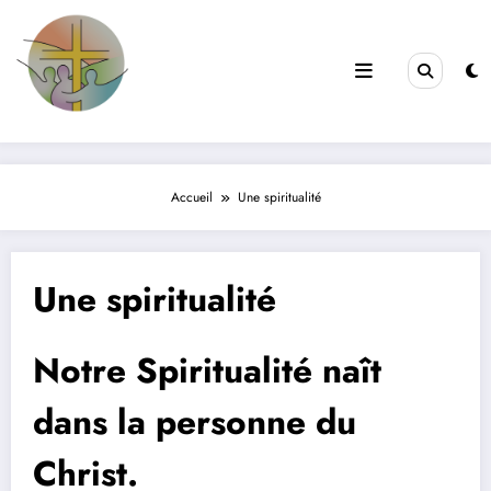
Aller
au
contenu
Filles de la Croix
Jeunes & Vocations
Accueil
Une spiritualité
Une spiritualité
Notre Spiritualité
naît
dans la personne du
Christ.