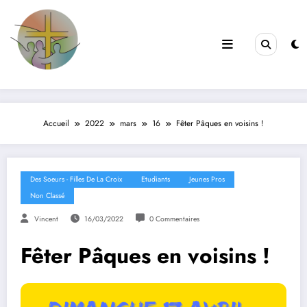
Filles de la Croix
Jeunes & Vocations
Accueil
2022
mars
16
Fêter Pâques en voisins !
Des Soeurs - Filles De La Croix
Etudiants
Jeunes Pros
Non Classé
Vincent
16/03/2022
0 Commentaires
Fêter Pâques en voisins !