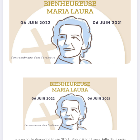
Il y a un an, le dimanche 6 juin 2021, Soeur Maria Laura, Fille de la croix,