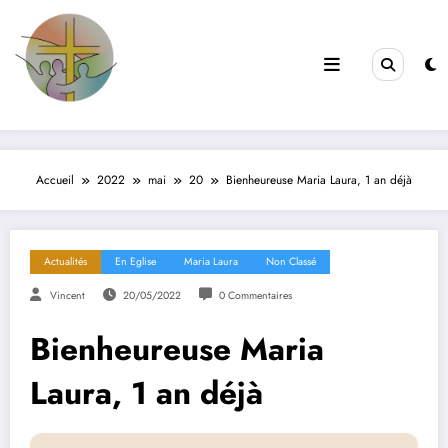
Filles de la Croix
Jeunes & Vocations
Accueil
2022
mai
20
Bienheureuse Maria Laura, 1 an déjà
Actualités
En Eglise
Maria Laura
Non Classé
Vincent
20/05/2022
0 Commentaires
Bienheureuse Maria
Laura, 1 an déjà