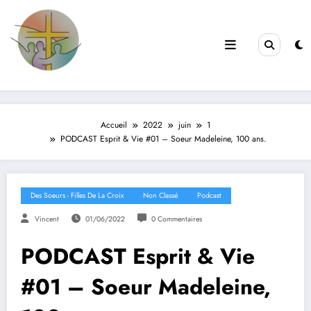
Filles de la Croix
Jeunes & Vocations
Accueil
2022
juin
1
PODCAST Esprit & Vie #01 – Soeur Madeleine, 100 ans.
Des Soeurs - Filles De La Croix
Non Classé
Podcast
Vincent
01/06/2022
0 Commentaires
PODCAST Esprit & Vie
#01 – Soeur Madeleine,