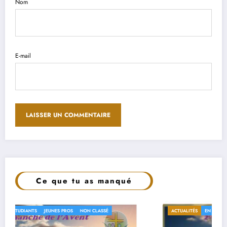
Nom
E-mail
Ce que tu as manqué
ACTUALITÉS
EN EGLISE
ETUDIANTS
JEUNES PROS
NON CLASSÉ