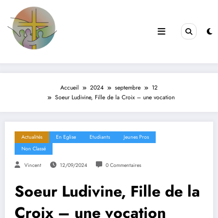
Filles de la Croix
Jeunes & Vocations
Accueil
2024
septembre
12
Soeur Ludivine, Fille de la Croix – une vocation
Actualités
En Eglise
Etudiants
Jeunes Pros
Non Classé
Vincent
12/09/2024
0 Commentaires
Soeur Ludivine, Fille de la
Croix – une vocation