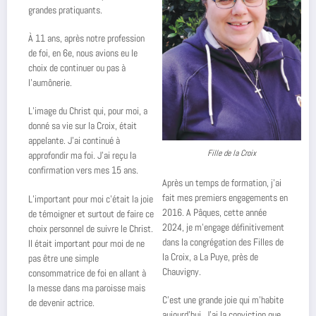
grandes pratiquants.
À 11 ans, après notre profession
de foi, en 6e, nous avions eu le
choix de continuer ou pas à
l’aumônerie.
L’image du Christ qui, pour moi, a
donné sa vie sur la Croix, était
appelante. J’ai continué à
Fille de la Croix
approfondir ma foi. J’ai reçu la
confirmation vers mes 15 ans.
Après un temps de formation, j’ai
fait mes premiers engagements en
L’important pour moi c’était la joie
2016. A Pâques, cette année
de témoigner et surtout de faire ce
2024, je m’engage définitivement
choix personnel de suivre le Christ.
dans la congrégation des Filles de
Il était important pour moi de ne
la Croix, a La Puye, près de
pas être une simple
Chauvigny.
consommatrice de foi en allant à
la messe dans ma paroisse mais
C’est une grande joie qui m’habite
de devenir actrice.
aujourd’hui. J’ai la conviction que