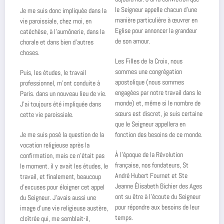
le Seigneur appelle chacun d’une
Je me suis donc impliquée dans la
manière particulière à œuvrer en
vie paroissiale, chez moi, en
Eglise pour annoncer la grandeur
catéchèse, à l’aumônerie, dans la
de son amour.
chorale et dans bien d’autres
choses.
Les Filles de la Croix, nous
sommes une congrégation
Puis, les études, le travail
apostolique (nous sommes
professionnel, m’ont conduite à
engagées par notre travail dans le
Paris. dans un nouveau lieu de vie.
monde) et, même si le nombre de
J’ai toujours été impliquée dans
sœurs est discret, je suis certaine
cette vie paroissiale.
que le Seigneur appellera en
fonction des besoins de ce monde.
Je me suis posé la question de la
vocation religieuse après la
À l’époque de la Révolution
confirmation, mais ce n’était pas
française, nos fondateurs, St
le moment. il y avait les études, le
André Hubert Fournet et Ste
travail, et finalement, beaucoup
Jeanne Élisabeth Bichier des Ages
d’excuses pour éloigner cet appel
ont su être à l’écoute du Seigneur
du Seigneur. J’avais aussi une
pour répondre aux besoins de leur
image d’une vie religieuse austère,
temps.
cloîtrée qui, me semblait-il,