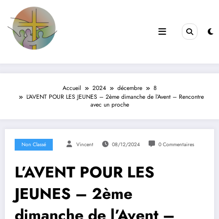
Filles de la Croix
Jeunes & Vocations
Accueil
2024
décembre
8
L’AVENT POUR LES JEUNES – 2ème dimanche de l’Avent – Rencontre
avec un proche
Non Classé
Vincent
08/12/2024
0 Commentaires
L’AVENT POUR LES
JEUNES – 2ème
dimanche de l’Avent –