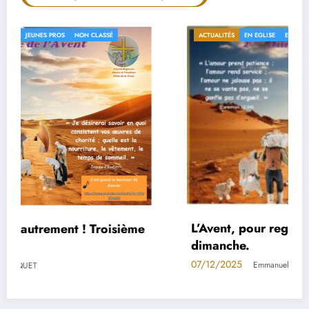
ACTUALITÉS
EN EGLISE
ETUDIANTS
JEUNES PROS
NON CLASSÉ
L’Avent, pour regarder autrement ! Deuxième
dimanche.
07/12/2025
Emmanuelle FOURQUET