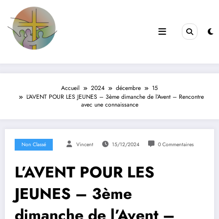
Filles de la Croix
Jeunes & Vocations
Accueil
2024
décembre
15
L’AVENT POUR LES JEUNES – 3ème dimanche de l’Avent – Rencontre
avec une connaissance
Non Classé
Vincent
15/12/2024
0 Commentaires
L’AVENT POUR LES
JEUNES – 3ème
dimanche de l’Avent –